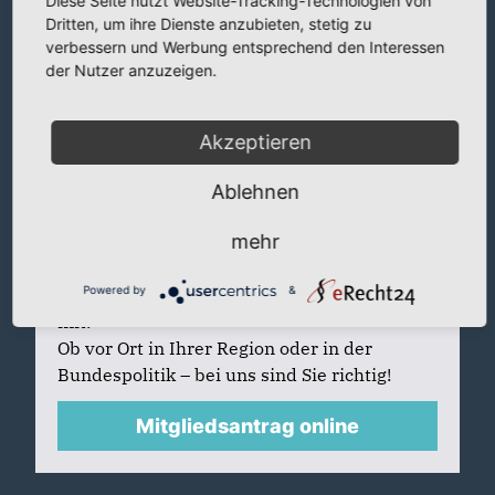
Diese Seite nutzt Website-Tracking-Technologien von
Dritten, um ihre Dienste anzubieten, stetig zu
Für Newsletter eintragen
verbessern und Werbung entsprechend den Interessen
der Nutzer anzuzeigen.
Akzeptieren
Mitglied werden
Ablehnen
Sie identifizieren sich mit den Werten der
mehr
CDU, wollen mitdiskutieren und Ihre Ideen
in den politischen Dialog einbringen?
Powered by
&
Werden Sie CDU-Mitglied und machen Sie
mit!
Ob vor Ort in Ihrer Region oder in der
Bundespolitik – bei uns sind Sie richtig!
Mitgliedsantrag online