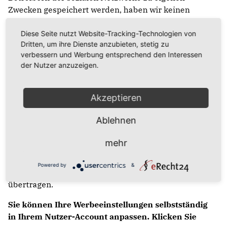
Zwecken gespeichert werden, haben wir keinen
Einfluss. Für Einzelheiten dazu informieren Sie sich
bitte direkt bei den Betreibern der sozialen Netzwerke
Diese Seite nutzt Website-Tracking-Technologien von
Dritten, um ihre Dienste anzubieten, stetig zu
(z. B. in deren Datenschutzerklärung, siehe unten).
verbessern und Werbung entsprechend den Interessen
der Nutzer anzuzeigen.
Soziale Netzwerke im Einzelnen
Akzeptieren
Facebook
Ablehnen
Wir verfügen über ein Profil bei Facebook. Anbieter
dieses Dienstes ist die Facebook Ireland Limited, 4
mehr
Grand Canal Square, Grand Canal Harbour, Dublin 2,
Irland. Die erfassten Daten werden nach Aussage von
Powered by
&
Facebook auch in die USA und in andere Drittländer
übertragen.
Sie können Ihre Werbeeinstellungen selbstständig
in Ihrem Nutzer-Account anpassen. Klicken Sie