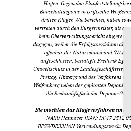
Hagen. Gegen den Planfeststellungsbesc
Bauschuttdeponie in Driftsethe-Weißenbe
dritten Kläger. Wie berichtet, haben so
vertreten durch den Bürgermeister, als auc
beim Oberverwaltungsgericht eingereicht
dagegen, weil er die Erfolgsaussichten als ge
offenbar der Naturschutzbund (NABU):
angeschlossen, bestätigte Frederik Egge
Umweltschutz in der Landesgeschäftsstelle
Freitag. Hintergrund des Verfahrens ist,
Weißenberg neben der geplanten Deponie ein
die Rechtmäßigkeit der Deponie-Geneh
Sie möchten das Klageverfahren unter
NABU Hannover IBAN: DE47 2512 05
BFSWDE33HAN Verwendungszweck: Depon