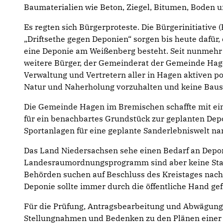
Baumateria­lien wie Beton, Ziegel, Bitumen, Boden 
Es regten sich Bürgerproteste. Die Bürger­initiative (
„Driftsethe gegen Deponien“ sorgen bis heute dafür,
eine Deponie am Weißenberg besteht. Seit nunmehr 
weitere Bürger, der Gemeinderat der Gemeinde Hag
Verwaltung und Vertretern aller in Hagen aktiven po
Natur und Naherholung vorzuhalten und keine Baus
Die Gemeinde Hagen im Bremischen schaffte mit ei
für ein benachbartes Grundstück zur geplanten Depo
Sportanlagen für eine geplante Sand­erlebniswelt 
Das Land Niedersachsen sehe einen Bedarf an Depo
Landesraumordnungsprogramm sind aber keine Stan
Behörden suchen auf Beschluss des Kreistages nach
Deponie sollte immer durch die öffentliche Hand ge
Für die Prüfung, Antragsbearbeitung und Abwägun
Stellungnahmen und Bedenken zu den Plänen einer 