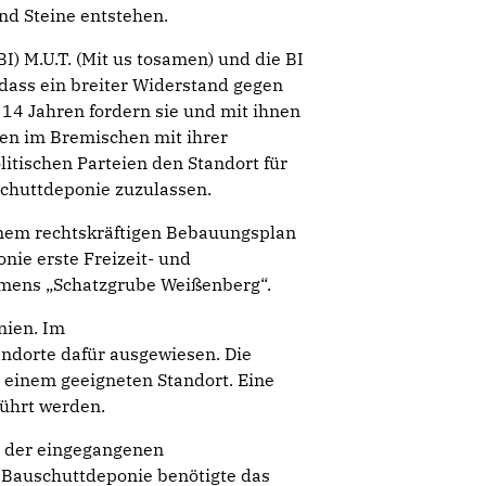
und Steine entstehen.
BI) M.U.T. (Mit us tosamen) und die BI
 dass ein breiter Widerstand gegen
14 Jahren fordern sie und mit ihnen
en im Bremischen mit ihrer
litischen Parteien den Standort für
chuttdeponie zuzulassen.
nem rechtskräftigen Bebauungsplan
nie erste Freizeit- und
namens „Schatzgrube Weißenberg“.
nien. Im
dorte dafür ausgewiesen. Die
 einem geeigneten Standort. Eine
führt werden.
g der eingegangenen
Bauschuttdeponie benötigte das