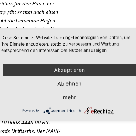
hluss für den Bau einer
rg gibt es nun doch einen
wohl die Gemeinde Hagen,
h eine Anliegerin eine Klage
, der BUND entschied sich
Diese Seite nutzt Website-Tracking-Technologien von Dritten, um
ihre Dienste anzubieten, stetig zu verbessern und Werbung
ring einstuft. Anders sieht es
entsprechend den Interessen der Nutzer anzuzeigen.
 Er habe sich der Klage
rs, Teamleiter Natur- und
Akzeptieren
 Hannover, auf Nachfrage am
 dass mit der Schatzgrube
Ablehnen
 Projekt entstanden ist, das
migung infrage stellt.
mehr
Powered by
&
stützen?
Jeder Betrag hilft!
10 0008 4448 00 BIC:
ie Driftsethe. Der NABU