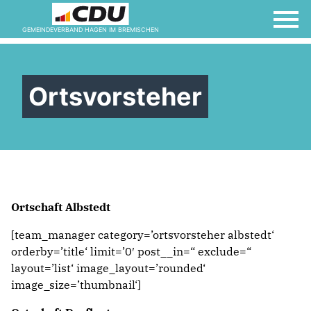
GEMEINDEVERBAND HAGEN IM BREMISCHEN
Ortsvorsteher
Ortschaft Albstedt
[team_manager category=’ortsvorsteher albstedt‘
orderby=’title‘ limit=’0′ post__in=“ exclude=“
layout=’list‘ image_layout=’rounded‘
image_size=’thumbnail‘]