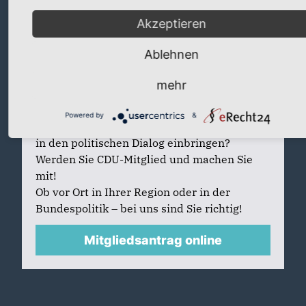
Akzeptieren
Ablehnen
mehr
Mitglied werden
Sie identifizieren sich mit den Werten der
Powered by
&
CDU, wollen mitdiskutieren und Ihre Ideen
in den politischen Dialog einbringen?
Werden Sie CDU-Mitglied und machen Sie
mit!
Ob vor Ort in Ihrer Region oder in der
Bundespolitik – bei uns sind Sie richtig!
Mitgliedsantrag online