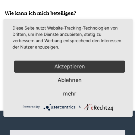
Wie kann ich mich beteiligen?
Es gibt verschiedenste Möglichkeiten sich
Diese Seite nutzt Website-Tracking-Technologien von
einzubringen, die einfachste ist uns einfach zu
Dritten, um ihre Dienste anzubieten, stetig zu
kontaktieren! Wir stehen für Fragen und Anliegen
verbessern und Werbung entsprechend den Interessen
immer zur Verfügung und gerne kannst du mal bei
der Nutzer anzuzeigen.
Veranstaltungen und Treffen „hereinschnuppern“
und ausprobieren wie die gemeinnützige Arbeit in
Akzeptieren
einer Partei so ist. Falls du Interesse haben solltest,
eventuell auch an der Jungen Union – schreib uns
Ablehnen
doch einfach!
mehr
Kontakt:
marcel.schlueterbusch@cduplus.de
Powered by
&