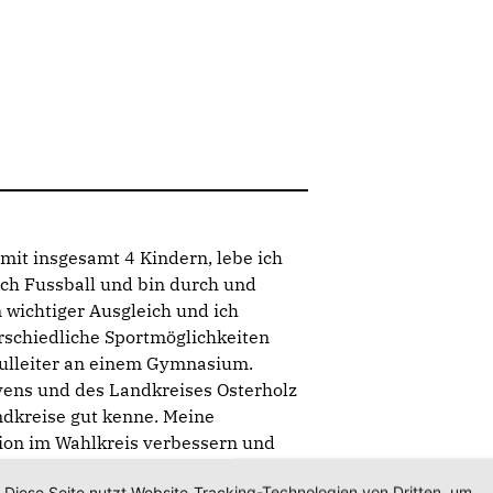
 mit insgesamt 4 Kindern, lebe ich
ich Fussball und bin durch und
 wichtiger Ausgleich und ich
rschiedliche Sportmöglichkeiten
chulleiter an einem Gymnasium.
vens und des Landkreises Osterholz
ndkreise gut kenne. Meine
tion im Wahlkreis verbessern und
Diese Seite nutzt Website-Tracking-Technologien von Dritten, um