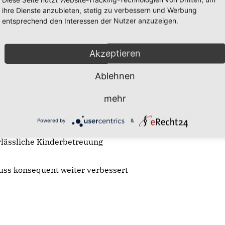
ch. Ich mag es nicht um den heißen
ihre Dienste anzubieten, stetig zu verbessern und Werbung
zu kümmern. Für den Wahlkreis
entsprechend den Interessen der Nutzer anzuzeigen.
stedt, Hagen im Bremischen,
iedersächsischen Landtag einiges
Akzeptieren
Ablehnen
eien!
mehr
l!
Powered by
&
ichtsversorgung!
lässliche Kinderbetreuung
uss konsequent weiter verbessert