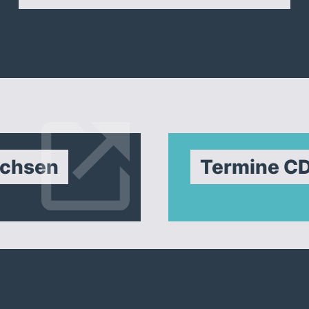
achsen
Termine C