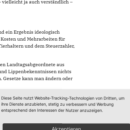
vielleicht ja auch verständlich –
nd ein Ergebnis ideologisch
n Kosten und Mehrarbeiten für
erhaltern und dem Steuerzahler,
ren Landtagsabgeordnete aus
und Lippenbekenntnissen nichts
. Gesetze kann man ändern oder
 aus Wersabe. Aber wie lange noch?
Diese Seite nutzt Website-Tracking-Technologien von Dritten, um
ihre Dienste anzubieten, stetig zu verbessern und Werbung
der vermisst. Das gilt auch für die
entsprechend den Interessen der Nutzer anzuzeigen.
Akzeptieren