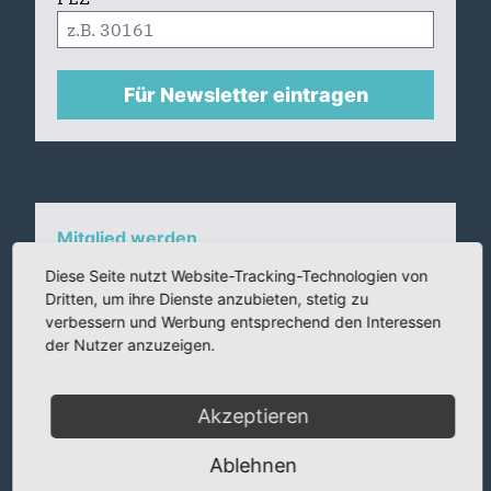
Für Newsletter eintragen
Mitglied werden
Diese Seite nutzt Website-Tracking-Technologien von
Sie identifizieren sich mit den Werten der
Dritten, um ihre Dienste anzubieten, stetig zu
CDU, wollen mitdiskutieren und Ihre Ideen
verbessern und Werbung entsprechend den Interessen
in den politischen Dialog einbringen?
der Nutzer anzuzeigen.
Werden Sie CDU-Mitglied und machen Sie
mit!
Ob vor Ort in Ihrer Region oder in der
Akzeptieren
Bundespolitik – bei uns sind Sie richtig!
Ablehnen
Mitgliedsantrag online